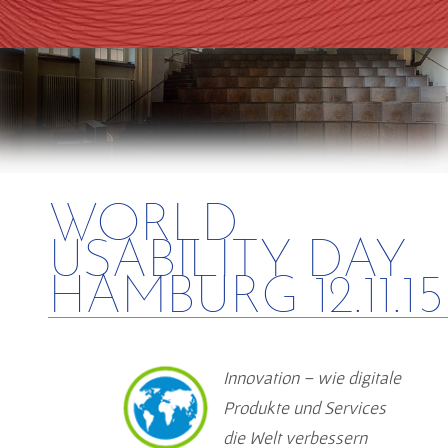
WORLD
USABILITY DAY
HAMBURG 12.11.15
Innovation – wie digitale
Produkte und Services
die Welt verbessern