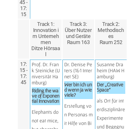
45 -
17:
15
Track 1:
Track 3:
Track 2:
Innovation i
Über Nutzer
Methodisch
m Unterneh
und Geräte
es
men
Raum 163
Raum 252
Ditze Hörsaa
l
17:
Prof. Dr. Fran
Dr. Denise Pe
Susanne Dra
15 -
k Steinicke (
U
ters (
1&1 Inter
heim (
HAW H
17:
niversität Ha
net SE)
amburg)
45
mburg)
Wer bin ich un
Der „Creative
d wenn ja wie
Space“
Riding the wa
viele?
ve of Exponen
als Ort für int
tial Innovation
Erstellung vo
erdisziplinäre
Elephants do
n Personas m
Experimente
not eat mice,
it Hilfe von Bi
und Begegnu