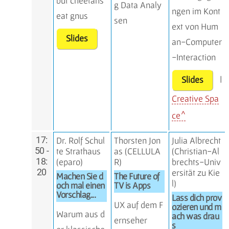
but cheetahs
g Data Analy
ngen im Kont
eat gnus
sen
ext von Hum
Slides
an-Computer
-Interaction
|
Slides
Creative Spa
ce
17:
Dr. Rolf Schul
Thorsten Jon
Julia Albrecht
50 -
te Strathaus
as (
CELLULA
(Christian-Al
18:
(
eparo
)
R
)
brechts-Univ
20
ersität zu Kie
Machen Sie d
The Future of
l)
och mal einen
TV is Apps
Vorschlag...
Lass dich prov
UX auf dem F
ozieren und m
Warum aus d
ach was drau
ernseher
s