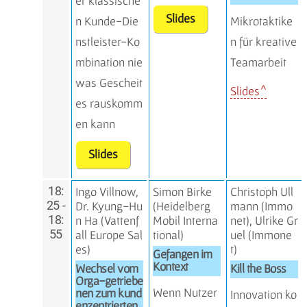
er klassische
Slides
n Kunde-Die
Mikrotaktike
nstleister-Ko
n für kreative
mbination nie
Teamarbeit
was Gescheit
Slides
es rauskomm
en kann
Slides
18:
Ingo Villnow,
Simon Birke
Christoph Ull
25 -
Dr. Kyung-Hu
(
Heidelberg
mann (
Immo
18:
n Ha (Vattenf
Mobil Interna
net
), Ulrike Gr
55
all Europe Sal
tional
)
uel (
Immone
es
)
t
)
Gefangen im
Kontext
Wechsel vom
Kill the Boss
Orga-getriebe
Wenn Nutzer
nen zum kund
Innovation ko
enzentrierten