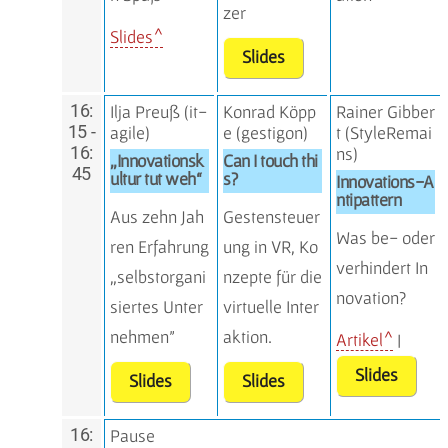
zer
Slides
Slides
16:
Ilja Preuß (
it-
Konrad Köpp
Rainer Gibber
15 -
agile
)
e (
gestigon
)
t (
StyleRemai
16:
ns
)
„Innovationsk
Can I touch thi
45
ultur tut weh“
s?
Innovations-A
ntipattern
Aus zehn Jah
Gestensteuer
Was be- oder
ren Erfahrung
ung in VR, Ko
verhindert In
„selbstorgani
nzepte für die
novation?
siertes Unter
virtuelle Inter
nehmen”
aktion.
Artikel
|
Slides
Slides
Slides
16:
Pause