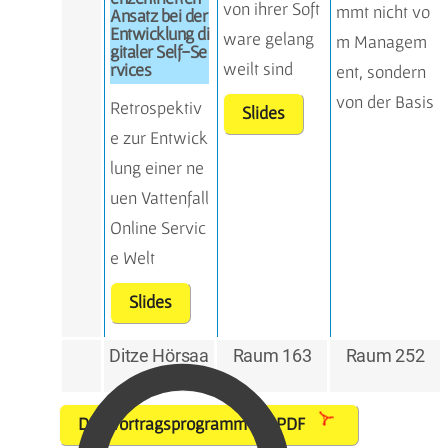
von ihrer Soft
mmt nicht vo
Ansatz bei der
Entwicklung di
ware gelang
m Managem
gitaler Self-Se
weilt sind
rvices
ent, sondern
von der Basis
Retrospektiv
Slides
e zur Entwick
lung einer ne
uen Vattenfall
Online Servic
e Welt
Slides
Ditze Hörsaa
Raum 163
Raum 252
l
Das Vortragsprogramm als PDF