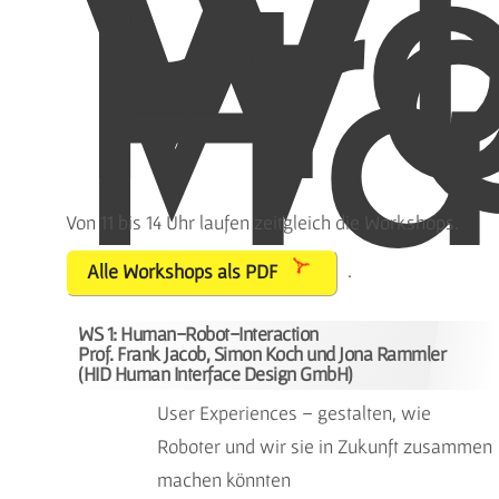
Wo
Pr
W
Ha
Von 11 bis 14 Uhr laufen zeitgleich die Workshops.
.
Alle Workshops als PDF
WS 1: Human-Robot-Interaction
Prof. Frank Jacob, Simon Koch und Jona Rammler
(HID Human Interface Design GmbH)
User Experiences – gestalten, wie
Roboter und wir sie in Zukunft zusammen
machen könnten