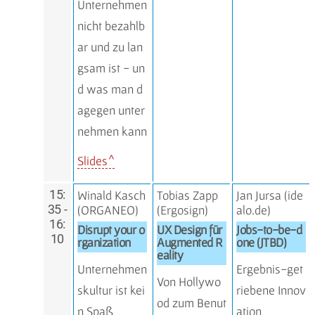
Unternehmen
nicht bezahlb
ar und zu lan
gsam ist - un
d was man d
agegen unter
nehmen kann
Slides
15:
Winald Kasch
Tobias Zapp
Jan Jursa (ide
35 -
(
ORGANEO)
(
Ergosign
)
alo.de)
16:
Disrupt your o
UX Design für
Jobs-to-be-d
10
rganization
Augmented R
one (JTBD)
eality
Unternehmen
Ergebnis-get
Von Hollywo
skultur ist kei
riebene Innov
od zum Benut
n Spaß
ation