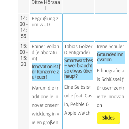
Ditze Hörsaa
l
14:
Begrüßung z
30 -
um WUD
14:
55
15:
Rainer Vollan
Tobias Gölzer
Irene Schuler
00 -
d (
elaboratu
(
Centigrade
)
Grounded Inn
15:
m
)
ovation
Smartwatches
30
– wer braucht
Innovation ist f
Ethnografie a
so etwas über
ür Konzerne z
haupt?
u teuer!
ls Schlüssel f
Eine Selbstst
Warum die tr
ür user-zentr
udie feat. Cas
aditionelle In
ierte Innovati
io, Pebble &
novationsent
on
Apple Watch
wicklung in v
Slides
ielen großen