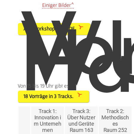
Einiger Bilder
Vo
W
.
Alle Workshops als PDF
Ha
Von 15 bis 19 Uhr gibt es
18 Vorträge in 3 Tracks.
Track 1:
Track 3:
Track 2:
Innovation i
Über Nutzer
Methodisch
m Unterneh
und Geräte
es
men
Raum 163
Raum 252