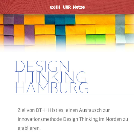
uxHH
UXR
Netz
e
DESIGN
THINKING
HAMBURG
Ziel von DT-HH ist es, einen Austausch zur
Innovationsmethode Design Thinking im Norden zu
etablieren.